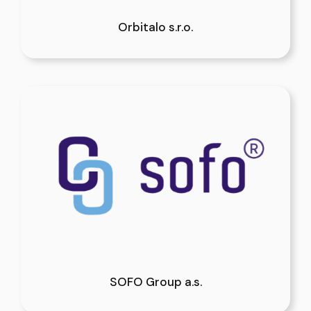
Orbitalo s.r.o.
SOFO Group a.s.